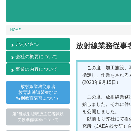
HOME
ごあいさつ
放射線業務従事
ごあいさつ
会社の概要について
この度、加工施設、再
会社概要
事業の内容について
指定し、作業をされる
沿革
福島復興支援
(2023年9月15日）
組織図
放射線業務従事者
エンジニアリング・コンサル
教育訓練講習並びに
事業所所在地
ティング事業
この度、放射線業務従
特別教育講習について
調査研究事業
始しました。それに伴
を公開しました。
人材育成・教育研修事業
第2種放射線取扱主任者試験
以前より弊社にて提供
コミュニケーション事業
受験準備講座について
究所（JAEA 核サ研