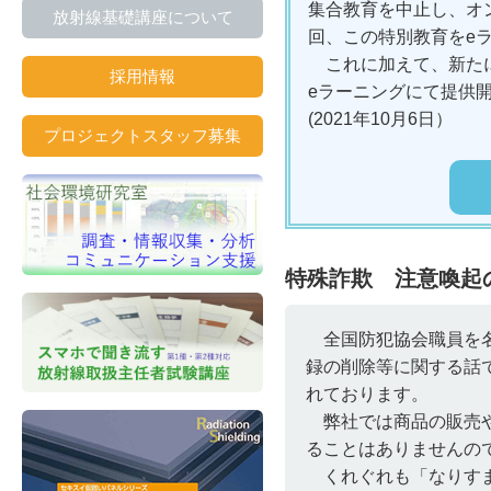
集合教育を中止し、オ
放射線基礎講座について
回、この特別教育をe
これに加えて、新たに
採用情報
eラーニングにて提供
(2021年10月6日）
プロジェクトスタッフ募集
特殊詐欺 注意喚起
全国防犯協会職員を名
録の削除等に関する話
れております。
弊社では商品の販売や
ることはありませんの
くれぐれも「なりすま